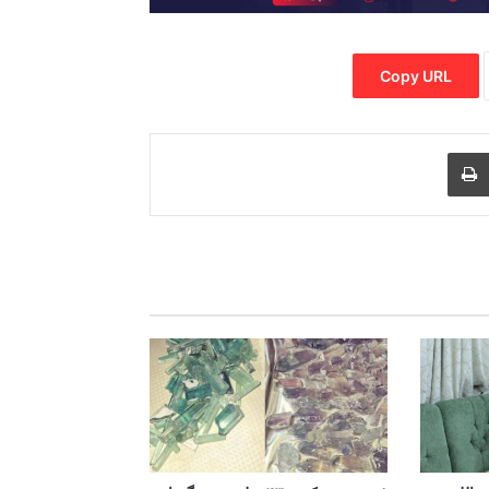
Copy URL
Print
Share via
M