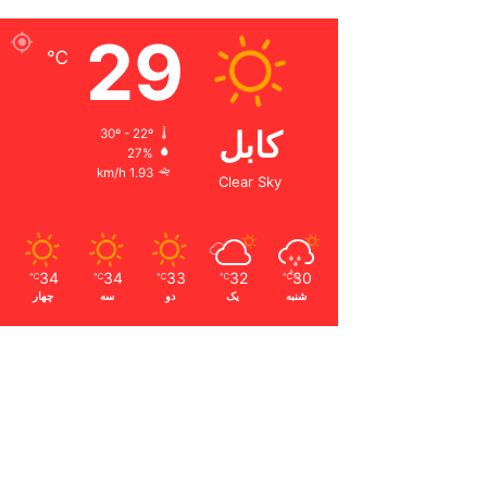
29
℃
کابل
30º - 22º
27%
1.93 km/h
Clear Sky
34
34
33
32
30
℃
℃
℃
℃
℃
شنبه
یک
دو
سه
چهار