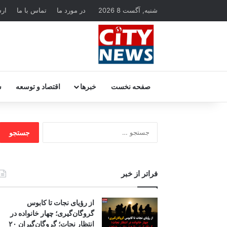
شنبه, آگست 8 2026
در مورد ما
تماس با ما
ار
صفحه نخست
خبرها
اقتصاد و توسعه
س
جستجو
برای:
فراتر از خبر
از رؤیای نجات تا کابوس
گروگان‌گیری؛ چهار خانواده در
انتظار نجات؛ گروگان‌گیران ۲۰