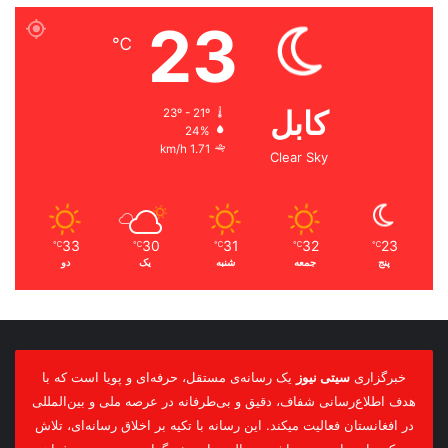
23
℃
کابل
23º - 21º
24%
1.71 km/h
Clear Sky
33
30
31
32
23
℃
℃
℃
℃
℃
پنج
جمعه
شنبه
یک
دو
خبرگزاری
سیتی نیوز
یک رسانه‌ی مستقل، حرفه‌ای و پویا است که با
هدف اطلاع‌رسانی شفاف، دقیق و بی‌طرفانه در عرصه ملی و بین‌المللی
در افغانستان فعالیت میکند. این رسانه با تکیه بر اخلاق رسانه‌ای، تلاش