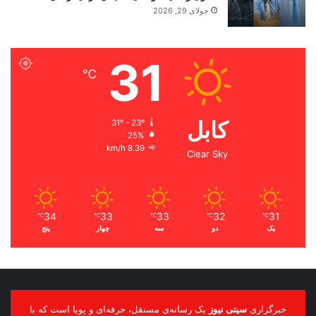
جولای 29, 2026
31
℃
کابل
31º - 23º
25%
8.39 km/h
Clear Sky
34
33
33
32
31
℃
℃
℃
℃
℃
یک
دو
سه
چهار
پنج
خبرگزاری
سیتی نیوز
یک رسانه‌ی مستقل، حرفه‌ای و پویا است که با