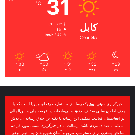
31
℃
کابل
31º - 21º
8%
3.42 km/h
Clear Sky
33
30
31
32
29
℃
℃
℃
℃
℃
پنج
جمعه
شنبه
یک
دو
خبرگزاری
سیتی نیوز
یک رسانه‌ی مستقل، حرفه‌ای و پویا است که با
هدف اطلاع‌رسانی شفاف، دقیق و بی‌طرفانه در عرصه ملی و بین‌المللی
در افغانستان فعالیت میکند. این رسانه با تکیه بر اخلاق رسانه‌ای، تلاش
می‌کند تا صدای مردم باشد. رسالت ما در خبرگزاری سیتی نیوز، فراهم
ساختن بستری برای دسترسی سریع و آسان شهروندان به اخبار موثق،