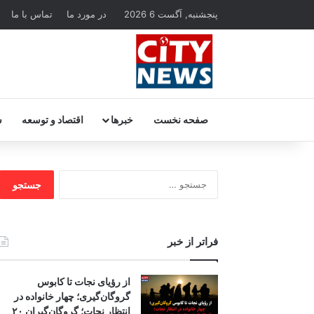
پنجشنبه, آگست 6 2026
در مورد ما
تماس با ما
صفحه نخست
خبرها
اقتصاد و توسعه
س
جستجو
برای:
فراتر از خبر
از رؤیای نجات تا کابوس
گروگان‌گیری؛ چهار خانواده در
انتظار نجات؛ گروگان‌گیران ۲۰