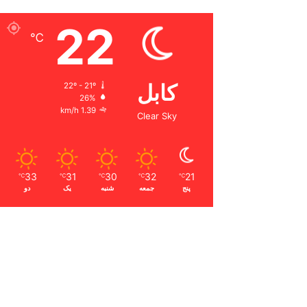
22
℃
کابل
22º - 21º
26%
1.39 km/h
Clear Sky
33
31
30
32
21
℃
℃
℃
℃
℃
پنج
جمعه
شنبه
یک
دو