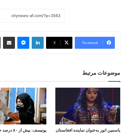
 Email
essenger
LinkedIn
X
Facebook
موضوعات مرتبط
یاسمین انور به‌عنوان نماینده افغانستان
یونیسف: بیش از 