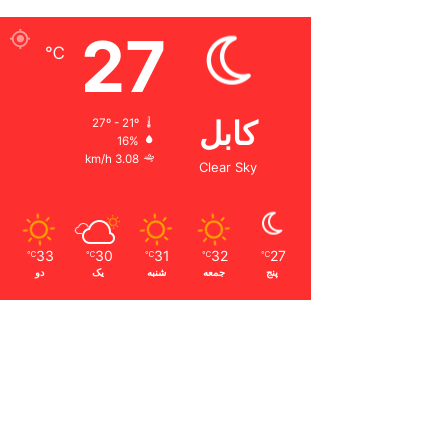
27
℃
کابل
27º - 21º
16%
3.08 km/h
Clear Sky
33
30
31
32
27
℃
℃
℃
℃
℃
پنج
جمعه
شنبه
یک
دو