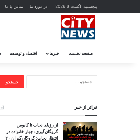
پنجشنبه, آگست 6 2026
در مورد ما
تماس با ما
صفحه نخست
خبرها
اقتصاد و توسعه
س
جستجو
برای:
فراتر از خبر
از رؤیای نجات تا کابوس
گروگان‌گیری؛ چهار خانواده در
انتظار نجات؛ گروگان‌گیران ۲۰