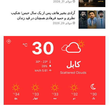
جولای 31, 2026
آزادی بشیر هاتف پس از یک سال حبس؛ شکیب
نظری و حمید فرهادی همچنان در قید زندان
جولای 29, 2026
30
℃
کابل
30º - 23º
28%
5.61 km/h
Scattered Clouds
34
33
33
32
30
℃
℃
℃
℃
℃
یک
دو
سه
چهار
پنج