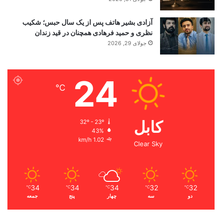
آزادی بشیر هاتف پس از یک سال حبس؛ شکیب
نظری و حمید فرهادی همچنان در قید زندان
جولای 29, 2026
24
℃
کابل
32º - 23º
43%
1.02 km/h
Clear Sky
34
34
34
32
32
℃
℃
℃
℃
℃
دو
سه
چهار
پنج
جمعه