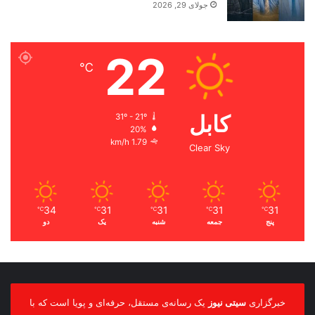
جولای 29, 2026
22
℃
کابل
31º - 21º
20%
1.79 km/h
Clear Sky
34
31
31
31
31
℃
℃
℃
℃
℃
پنج
جمعه
شنبه
یک
دو
خبرگزاری
سیتی نیوز
یک رسانه‌ی مستقل، حرفه‌ای و پویا است که با