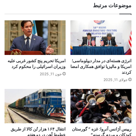
موضوعات مرتبط
انرژی هسته‌ای در مدار دیپلوماسی؛
امریکا تحریم پنج کشور غربی علیه
امریکا و مالیزیا توافق همکاری امضا
وزیران اسرائیلی را محکوم کرد
کردند
جون 11, 2025
جولای 11, 2025
رییس آژانس آنروا: غزه ” گورستان
انتقال ۱۶۴ هزار تُن کالا از طریق
کودکان و مردم گرسنه”
خطوط آهن در دو هفته