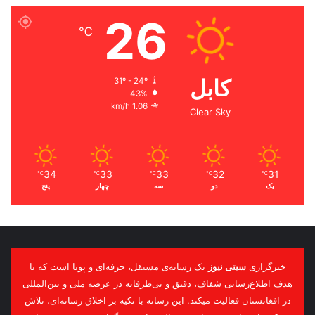
26
℃
کابل
31º - 24º
43%
1.06 km/h
Clear Sky
34
33
33
32
31
℃
℃
℃
℃
℃
یک
دو
سه
چهار
پنج
خبرگزاری
سیتی نیوز
یک رسانه‌ی مستقل، حرفه‌ای و پویا است که با
هدف اطلاع‌رسانی شفاف، دقیق و بی‌طرفانه در عرصه ملی و بین‌المللی
در افغانستان فعالیت میکند. این رسانه با تکیه بر اخلاق رسانه‌ای، تلاش