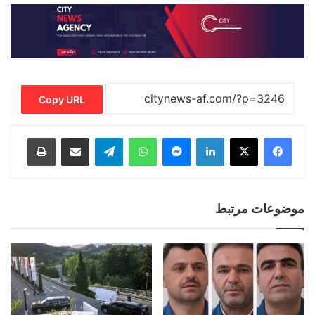
Copy URL
Print
Share via Email
Telegram
WhatsApp
Messenger
LinkedIn
موضوعات مرتبط