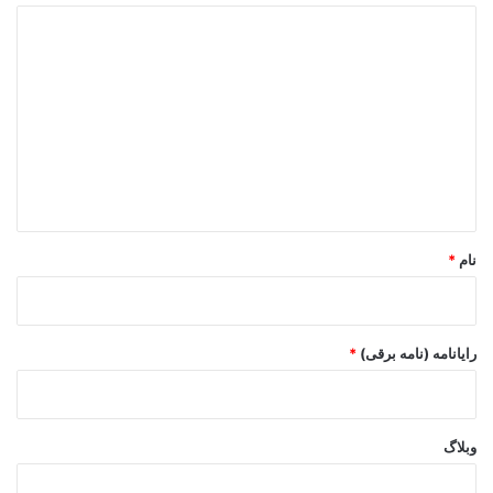
د
ی
د
گ
ا
ه
*
نام
*
رایانامه (نامه برقی)
*
وبلاگ