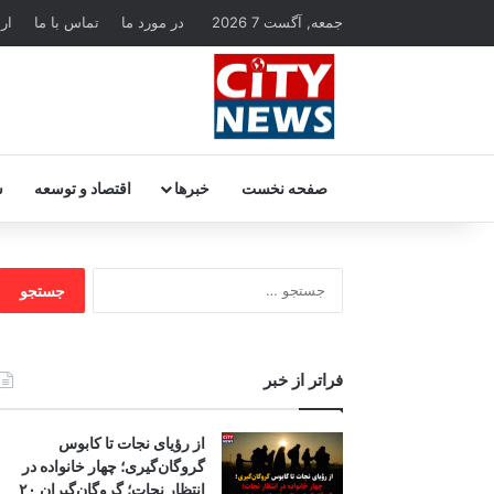
جمعه, آگست 7 2026
در مورد ما
تماس با ما
ار
صفحه نخست
خبرها
اقتصاد و توسعه
س
جستجو
برای:
فراتر از خبر
از رؤیای نجات تا کابوس
گروگان‌گیری؛ چهار خانواده در
انتظار نجات؛ گروگان‌گیران ۲۰