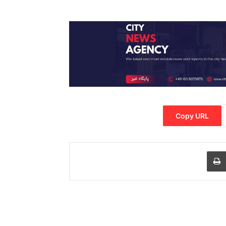
Copy URL
Print
Share via
M