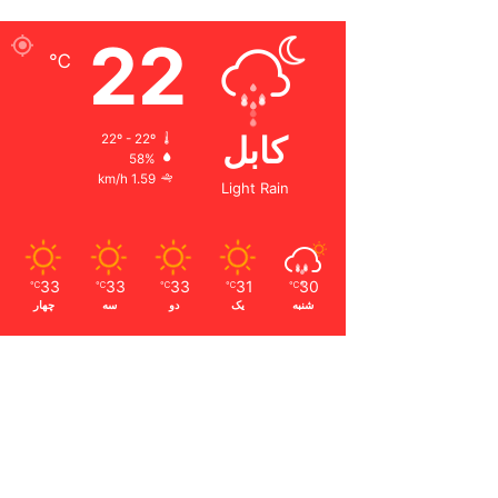
22
℃
کابل
22º - 22º
58%
1.59 km/h
Light Rain
33
33
33
31
30
℃
℃
℃
℃
℃
شنبه
یک
دو
سه
چهار