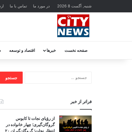
شنبه, آگست 8 2026
در مورد ما
تماس با ما
ار
صفحه نخست
خبرها
اقتصاد و توسعه
س
جستجو
برای:
فراتر از خبر
از رؤیای نجات تا کابوس
گروگان‌گیری؛ چهار خانواده در
انتظار نجات؛ گروگان‌گیران ۲۰