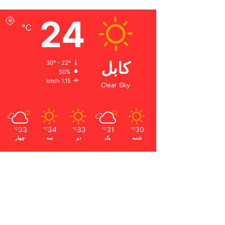
24
℃
کابل
30º - 22º
50%
1.15 km/h
Clear Sky
33
34
33
31
30
℃
℃
℃
℃
℃
شنبه
یک
دو
سه
چهار