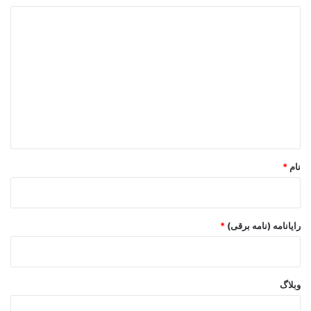
د
ی
د
گ
ا
ه
*
نام
*
رایانامه (نامه برقی)
*
وبلاگ