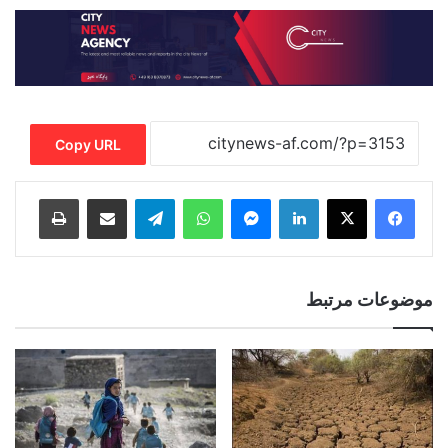
Copy URL
Print
Share via Email
Telegram
WhatsApp
Messenger
LinkedIn
موضوعات مرتبط