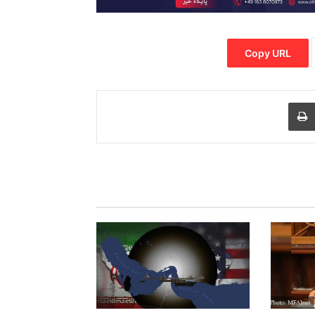
Copy URL
Print
Share via
M