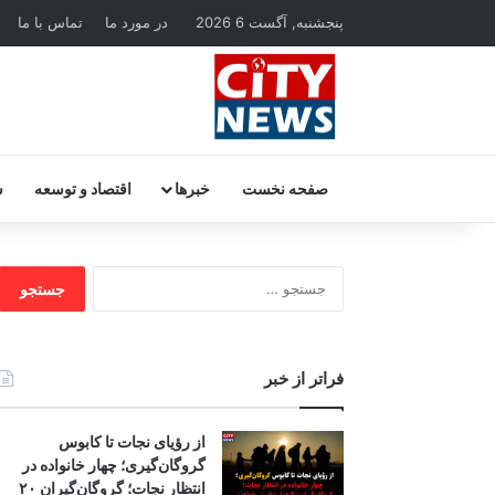
پنجشنبه, آگست 6 2026
در مورد ما
تماس با ما
صفحه نخست
خبرها
اقتصاد و توسعه
س
جستجو
برای:
فراتر از خبر
از رؤیای نجات تا کابوس
گروگان‌گیری؛ چهار خانواده در
انتظار نجات؛ گروگان‌گیران ۲۰