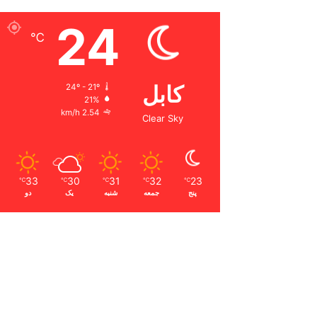
24
℃
کابل
24º - 21º
21%
2.54 km/h
Clear Sky
33
30
31
32
23
℃
℃
℃
℃
℃
پنج
جمعه
شنبه
یک
دو