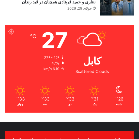
نظری و حمید فرهادی همچنان در قید زندان
جولای 29, 2026
27
℃
کابل
27º - 22º
47%
6.19 km/h
Scattered Clouds
33
33
33
31
26
℃
℃
℃
℃
℃
شنبه
یک
دو
سه
چهار