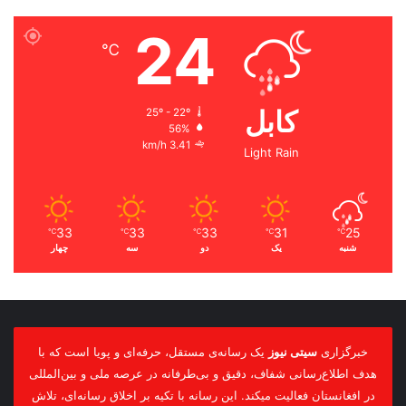
24
℃
کابل
25º - 22º
56%
3.41 km/h
Light Rain
33
33
33
31
25
℃
℃
℃
℃
℃
شنبه
یک
دو
سه
چهار
خبرگزاری
سیتی نیوز
یک رسانه‌ی مستقل، حرفه‌ای و پویا است که با
هدف اطلاع‌رسانی شفاف، دقیق و بی‌طرفانه در عرصه ملی و بین‌المللی
در افغانستان فعالیت میکند. این رسانه با تکیه بر اخلاق رسانه‌ای، تلاش