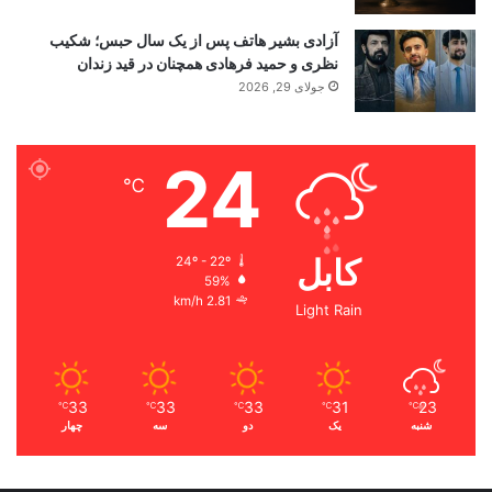
آزادی بشیر هاتف پس از یک سال حبس؛ شکیب
نظری و حمید فرهادی همچنان در قید زندان
جولای 29, 2026
24
℃
کابل
24º - 22º
59%
2.81 km/h
Light Rain
33
33
33
31
23
℃
℃
℃
℃
℃
شنبه
یک
دو
سه
چهار