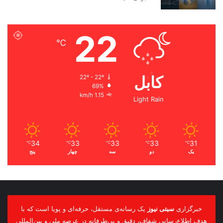
22
℃
کابل
22º - 22º
69%
1.15 km/h
Light Rain
34
33
33
33
31
℃
℃
℃
℃
℃
یک
دو
سه
چهار
پنج
خبرگزاری
سیتی نیوز
یک رسانه‌ی مستقل، حرفه‌ای و پویا است که با
هدف اطلاع‌رسانی شفاف، دقیق و بی‌طرفانه در عرصه ملی و بین‌المللی