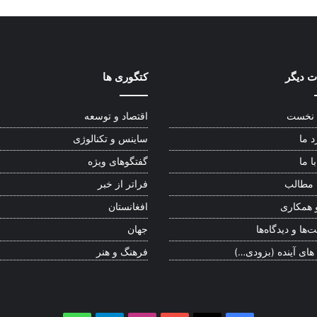
 دیگر
کتگوری ها
نخست
اقتصاد و توسعه
د ما
ساینس و تکنالوژی
ا ما
گفتگوهای ویژه
 مطالب
فراتر از خبر
 همکاری
افغانستان
‌ها و دیدگاه‌ها
جهان
 های آینده (بزودی…)
فرهنگ و هنر