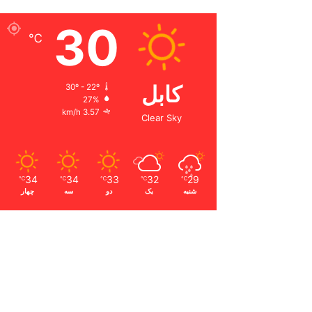
30
℃
کابل
30º - 22º
27%
3.57 km/h
Clear Sky
34
34
33
32
29
℃
℃
℃
℃
℃
شنبه
یک
دو
سه
چهار