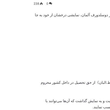
238
0
 تاریخ ۱۳ جون ۲۰۲۶ در رقابت‌های JJLG در شهر دوسلدورف آلمان، نمایشی درخشان از خود به جا
 ط.البان》از حق تحصیل در داخل کشور محروم
بت و به نمایش گذاشت که آن‌ها می‌توانند با
سب نمایند.