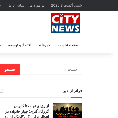
شنبه, آگست 8 2026
در مورد ما
تماس با ما
ار
صفحه نخست
خبرها
اقتصاد و توسعه
س
جستجو
برای:
فراتر از خبر
از رؤیای نجات تا کابوس
گروگان‌گیری؛ چهار خانواده در
انتظار نجات؛ گروگان‌گیران ۲۰