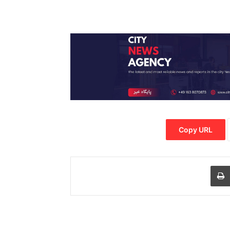
Copy URL
Print
Share via
M