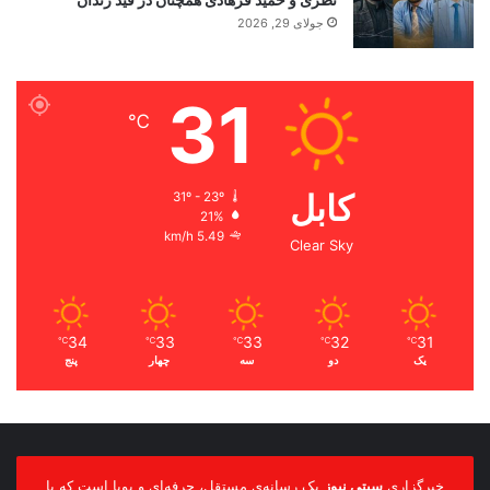
نظری و حمید فرهادی همچنان در قید زندان
جولای 29, 2026
31
℃
کابل
31º - 23º
21%
5.49 km/h
Clear Sky
34
33
33
32
31
℃
℃
℃
℃
℃
یک
دو
سه
چهار
پنج
خبرگزاری
سیتی نیوز
یک رسانه‌ی مستقل، حرفه‌ای و پویا است که با