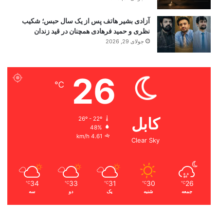
آزادی بشیر هاتف پس از یک سال حبس؛ شکیب
نظری و حمید فرهادی همچنان در قید زندان
جولای 29, 2026
26
℃
کابل
26º - 22º
48%
4.61 km/h
Clear Sky
34
33
31
30
26
℃
℃
℃
℃
℃
جمعه
شنبه
یک
دو
سه