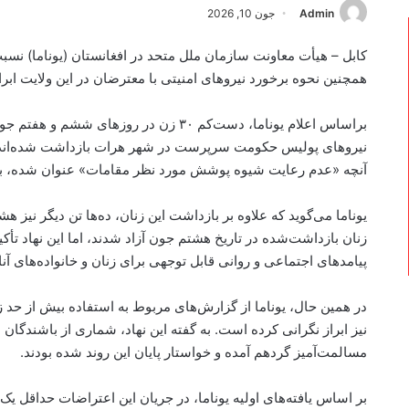
Admin
جون 10, 2026
کابل – هیأت معاونت سازمان ملل متحد در افغانستان (یوناما) نس
همچنین نحوه برخورد نیروهای امنیتی با معترضان در این ولایت ابر
براساس اعلام یوناما، دست‌کم ۳۰ زن در روز
نیروهای پولیس حکومت سرپرست در شهر هرات بازداشت شده‌اند. گ
آنچه «عدم رعایت شیوه پوشش مورد نظر مقامات» عنوان شده، ب
یوناما می‌گوید که علاوه بر بازداشت این زنان، ده‌ها تن دیگر نیز 
زنان بازداشت‌شده در تاریخ هشتم جون آزاد شدند، اما این نهاد تأ
پیامدهای اجتماعی و روانی قابل توجهی برای زنان و خانواده‌های آنا
در همین حال، یوناما از گزارش‌های مربوط به استفاده بیش از حد 
نیز ابراز نگرانی کرده است. به گفته این نهاد، شماری از باشندگان
مسالمت‌آمیز گردهم آمده و خواستار پایان این روند شده بودند.
بر اساس یافته‌های اولیه یوناما، در جریان این اعتراضات حداقل یک ن