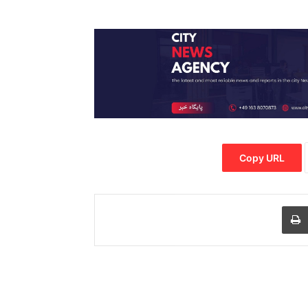
Copy URL
Print
Share via
M