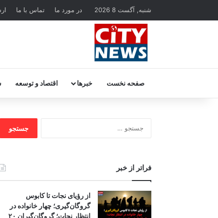
شنبه, آگست 8 2026
در مورد ما
تماس با ما
ار
صفحه نخست
خبرها
اقتصاد و توسعه
س
جستجو
برای:
فراتر از خبر
از رؤیای نجات تا کابوس
گروگان‌گیری؛ چهار خانواده در
انتظار نجات؛ گروگان‌گیران ۲۰