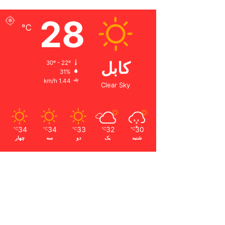
28
℃
کابل
30º - 22º
31%
1.44 km/h
Clear Sky
34
34
33
32
30
℃
℃
℃
℃
℃
شنبه
یک
دو
سه
چهار