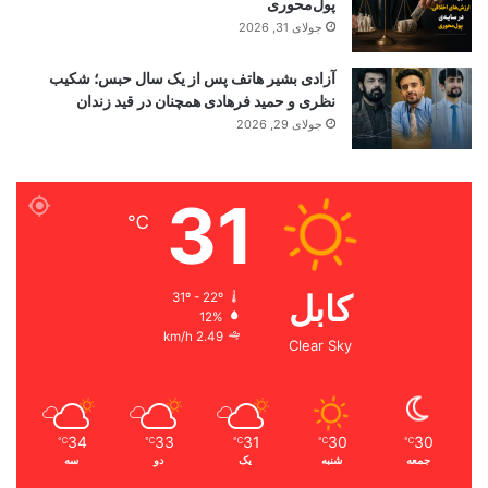
پول‌محوری
جولای 31, 2026
آزادی بشیر هاتف پس از یک سال حبس؛ شکیب
نظری و حمید فرهادی همچنان در قید زندان
جولای 29, 2026
31
℃
کابل
31º - 22º
12%
2.49 km/h
Clear Sky
34
33
31
30
30
℃
℃
℃
℃
℃
جمعه
شنبه
یک
دو
سه