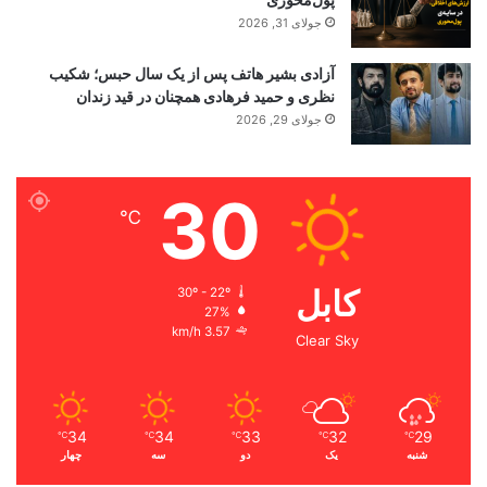
پول‌محوری
جولای 31, 2026
آزادی بشیر هاتف پس از یک سال حبس؛ شکیب
نظری و حمید فرهادی همچنان در قید زندان
جولای 29, 2026
30
℃
کابل
30º - 22º
27%
3.57 km/h
Clear Sky
34
34
33
32
29
℃
℃
℃
℃
℃
شنبه
یک
دو
سه
چهار