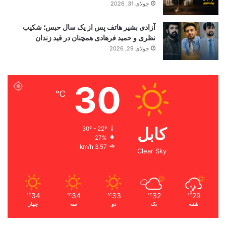
جولای 31, 2026
آزادی بشیر هاتف پس از یک سال حبس؛ شکیب
نظری و حمید فرهادی همچنان در قید زندان
جولای 29, 2026
30
℃
کابل
30º - 22º
27%
3.57 km/h
Clear Sky
34
34
33
32
29
℃
℃
℃
℃
℃
شنبه
یک
دو
سه
چهار