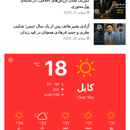
کم‌رنگ شدن ارزش‌های اخلاقی، در سایه‌ی
پول‌محوری
جولای 31, 2026
آزادی بشیر هاتف پس از یک سال حبس؛ شکیب
نظری و حمید فرهادی همچنان در قید زندان
جولای 29, 2026
18
℃
کابل
31º - 18º
29%
1.56 km/h
Clear Sky
34
32
31
31
31
℃
℃
℃
℃
℃
پنج
جمعه
شنبه
یک
دو