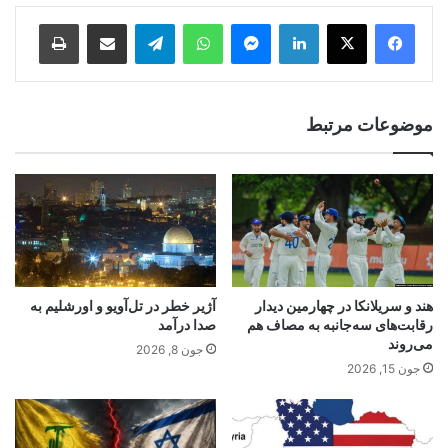
Print
Share via Email
Telegram
WhatsApp
Messenger
LinkedIn
موضوعات مرتبط
هند و سریلانکا در چهارمین دیدار
آژیر خطر در تل‌آویو و اورشلیم به
رقابت‌های سه‌جانبه به مصاف هم
صدا درآمد
می‌روند
جون 8, 2026
جون 15, 2026