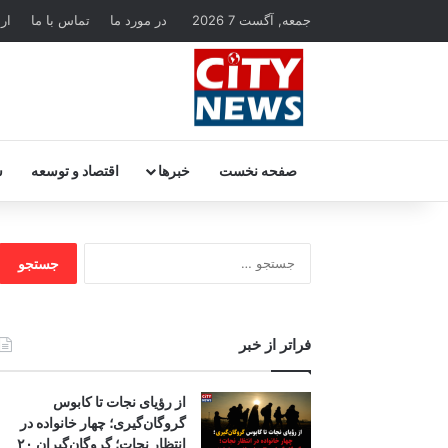
جمعه, آگست 7 2026
در مورد ما
تماس با ما
ار
صفحه نخست
خبرها
اقتصاد و توسعه
س
جستجو
برای:
فراتر از خبر
از رؤیای نجات تا کابوس
گروگان‌گیری؛ چهار خانواده در
انتظار نجات؛ گروگان‌گیران ۲۰