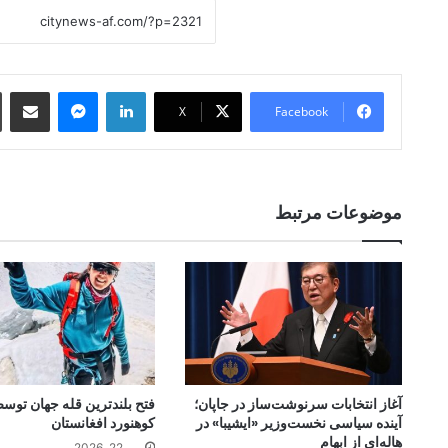
 Email
essenger
LinkedIn
X
Facebook
موضوعات مرتبط
آغاز انتخابات سرنوشت‌ساز در جاپان؛
فتح بلندترین قله جهان توس
آینده سیاسی نخست‌وزیر «ایشیبا» در
کوهنورد افغانستان
هاله‌ای از ابهام
می 22, 2026