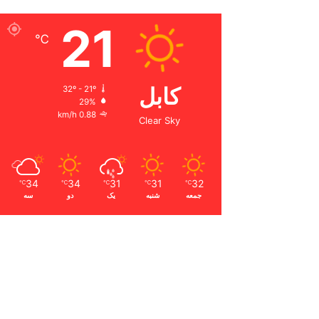
21
℃
کابل
32º - 21º
29%
0.88 km/h
Clear Sky
34
34
31
31
32
℃
℃
℃
℃
℃
جمعه
شنبه
یک
دو
سه