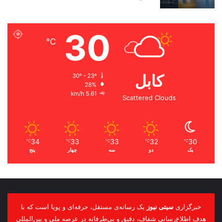
30
℃
کابل
30º - 23º
28%
5.61 km/h
Scattered Clouds
34
33
33
32
30
℃
℃
℃
℃
℃
یک
دو
سه
چهار
پنج
خبرگزاری
سیتی نیوز
یک رسانه‌ی مستقل، حرفه‌ای و پویا است که با
هدف اطلاع‌رسانی شفاف، دقیق و بی‌طرفانه در عرصه ملی و بین‌المللی