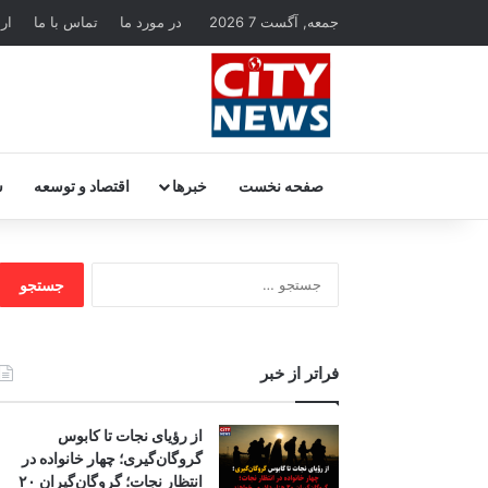
جمعه, آگست 7 2026
در مورد ما
تماس با ما
ار
صفحه نخست
خبرها
اقتصاد و توسعه
س
جستجو
برای:
فراتر از خبر
از رؤیای نجات تا کابوس
گروگان‌گیری؛ چهار خانواده در
انتظار نجات؛ گروگان‌گیران ۲۰