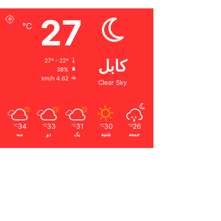
27
℃
کابل
27º - 22º
38%
4.62 km/h
Clear Sky
34
33
31
30
26
℃
℃
℃
℃
℃
جمعه
شنبه
یک
دو
سه