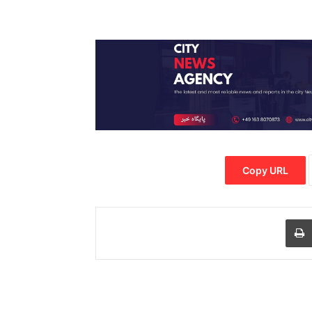
Copy URL
Print
Share via
M