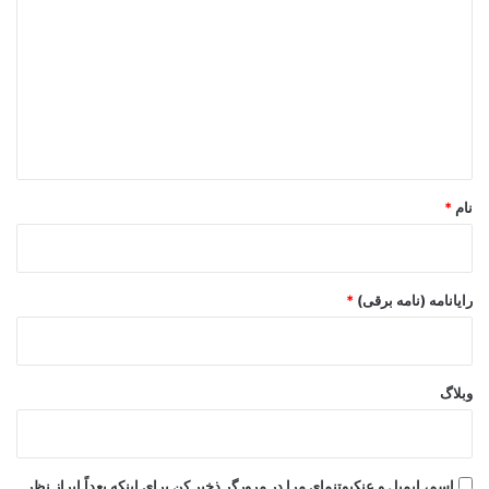
ی
د
گ
ا
ه
*
نام
*
رایانامه (نامه برقی)
*
وبلاگ
اسم، ایمیل و عنکبوتنمای مرا در مرورگر ذخیر کن برای اینکه بعداً ابراز نظر