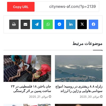
Copy URL
Print
Share via Email
Telegram
WhatsApp
Messenger
LinkedIn
موضوعات مرتبط
زلزله ۸.۸ ریشتری در روسیه؛ امواج
جان باختن ۱۸ فلسطینی در ۲۴
سونامی هاوایی و ژاپن را لرزاند
ساعت پسین بر اثر گرسنگی
جولای 30, 2025
جولای 21, 2025