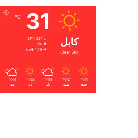
31
℃
کابل
31º - 22º
9%
1.79 km/h
Clear Sky
34
33
31
30
31
℃
℃
℃
℃
℃
جمعه
شنبه
یک
دو
سه