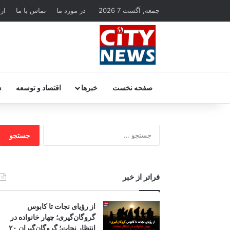
جمعه, آگست 7 2026
در مورد ما
تماس با ما
ار
صفحه نخست
خبرها
اقتصاد و توسعه
س
جستجو
برای:
فراتر از خبر
از رؤیای نجات تا کابوس
گروگان‌گیری؛ چهار خانواده در
انتظار نجات؛ گروگان‌گیران ۲۰