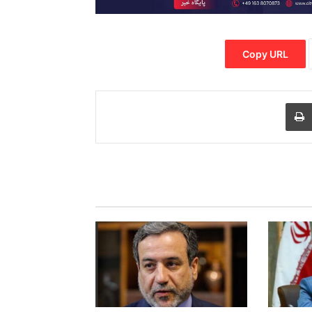
Copy URL
Print
Share via
M