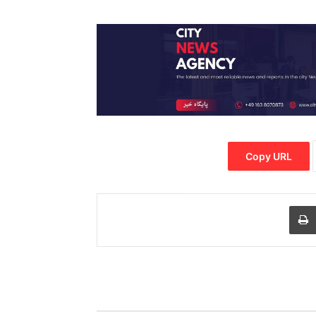
Copy URL
Print
Share via
M