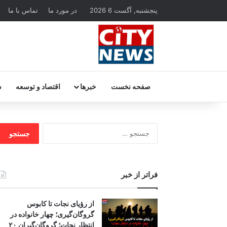
پنجشنبه, آگست 6 2026
در مورد ما
تماس با ما
صفحه نخست
خبرها
اقتصاد و توسعه
س
جستجو
برای:
فراتر از خبر
از رؤیای نجات تا کابوس
گروگان‌گیری؛ چهار خانواده در
انتظار نجات؛ گروگان‌گیران ۲۰