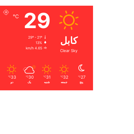
29
℃
کابل
29º - 21º
13%
4.65 km/h
Clear Sky
33
30
31
32
27
℃
℃
℃
℃
℃
پنج
جمعه
شنبه
یک
دو