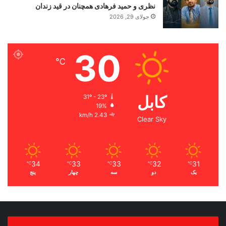
نظری و حمید فرهادی همچنان در قید زندان
جولای 29, 2026
30
℃
کابل
31º - 23º
19%
2.43 km/h
Clear Sky
34
33
33
32
31
℃
℃
℃
℃
℃
یک
دو
سه
چهار
پنج