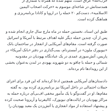
حزب‌الله» عراق است، متهم شده که همراه با شماری از
همدستانش در شاخه‌ای موسوم به «حرکت اصحاب الیمین
الاسلامیه»، دست‌کم ۲۰ حمله را در اروپا و کانادا برنامه‌ریزی و
هماهنگ کرده است.
طبق این اسناد، نخستین حمله در ماه مارچ سال جاری انجام شده و
پس از آن، چندین حمله دیگر علیه اهداف مرتبط با آمریکا و اسرائیل
صورت گرفته است. مقام‌های آمریکایی از انفجار در ساختمان بانک
«نیویورک ملون» در آمستردام، بمب‌گذاری در دفتر «بانک آمریکا» در
پاریس، آتش‌سوزی عمدی در یک عبادتگاه یهودیان در مقدونیه
شمالی و حمله با چاقو به دو شهروند یهودی در لندن به‌عنوان بخشی
از این رویدادها نام برده‌اند.
دادستان‌های آمریکایی همچنین ادعا کرده‌اند که این فرد برای اجرای
حملات احتمالی در داخل آمریکا نیز برنامه‌ریزی کرده بود. به گفته
مقام‌ها، او در گفت‌وگو با یک مأمور مخفی اف‌بی‌آی درباره حمله به
مراکز یهودیان در ایالت‌های نیویورک، کالیفرنیا و آریزونا صحبت کرده
و پیشنهاد استفاده از مواد انفجاری یا آتش‌زدن یک معبد یهودیان را