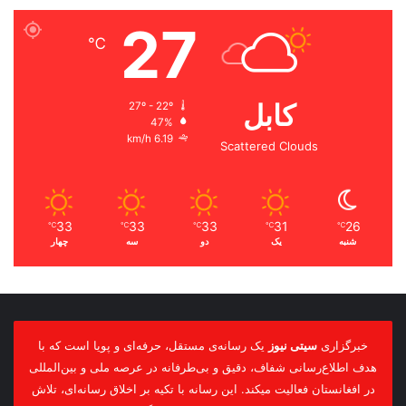
27
℃
کابل
27º - 22º
47%
6.19 km/h
Scattered Clouds
33
33
33
31
26
℃
℃
℃
℃
℃
شنبه
یک
دو
سه
چهار
خبرگزاری
سیتی نیوز
یک رسانه‌ی مستقل، حرفه‌ای و پویا است که با
هدف اطلاع‌رسانی شفاف، دقیق و بی‌طرفانه در عرصه ملی و بین‌المللی
در افغانستان فعالیت میکند. این رسانه با تکیه بر اخلاق رسانه‌ای، تلاش