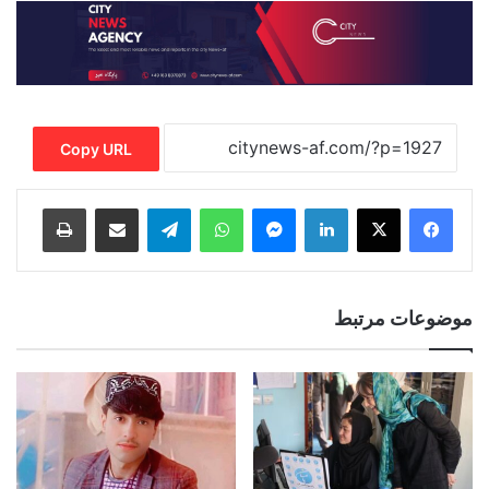
Copy URL
Print
Share via Email
Telegram
WhatsApp
Messenger
LinkedIn
موضوعات مرتبط