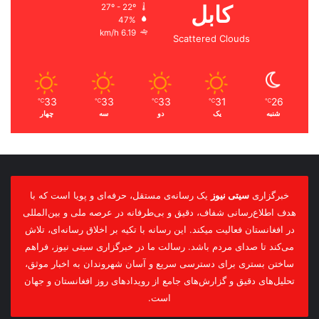
کابل
27º - 22º
47%
6.19 km/h
Scattered Clouds
33
33
33
31
26
℃
℃
℃
℃
℃
شنبه
یک
دو
سه
چهار
خبرگزاری
سیتی نیوز
یک رسانه‌ی مستقل، حرفه‌ای و پویا است که با
هدف اطلاع‌رسانی شفاف، دقیق و بی‌طرفانه در عرصه ملی و بین‌المللی
در افغانستان فعالیت میکند. این رسانه با تکیه بر اخلاق رسانه‌ای، تلاش
می‌کند تا صدای مردم باشد. رسالت ما در خبرگزاری سیتی نیوز، فراهم
ساختن بستری برای دسترسی سریع و آسان شهروندان به اخبار موثق،
تحلیل‌های دقیق و گزارش‌های جامع از رویدادهای روز افغانستان و جهان
است.