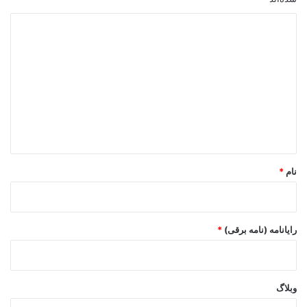
د
ی
د
گ
ا
ه
*
نام
*
رایانامه (نامه برقی)
*
وبلاگ