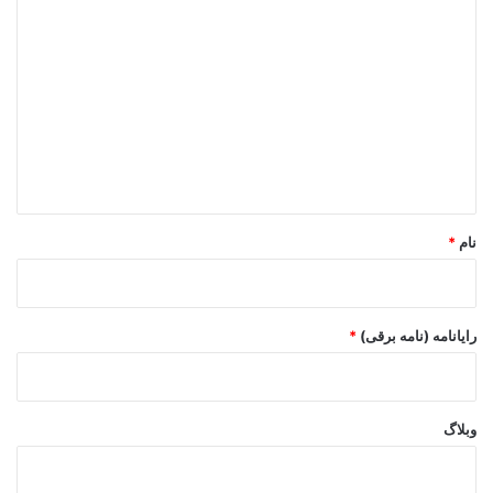
د
ی
د
گ
ا
ه
*
نام
*
رایانامه (نامه برقی)
*
وبلاگ