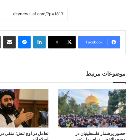
 Email
essenger
LinkedIn
X
Facebook
موضوعات مرتبط
حضور پرشمار فلسطینیان در
تعامل در اوج تنش؛ متقی در 
مسجدالاقصی برای نماز عید
اسلام‌آباد