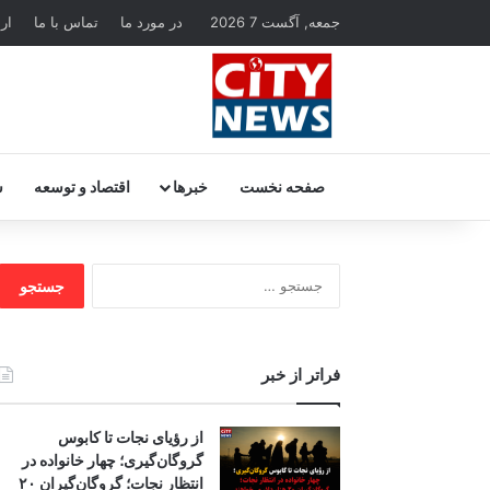
جمعه, آگست 7 2026
در مورد ما
تماس با ما
ار
صفحه نخست
خبرها
اقتصاد و توسعه
س
جستجو
برای:
فراتر از خبر
از رؤیای نجات تا کابوس
گروگان‌گیری؛ چهار خانواده در
انتظار نجات؛ گروگان‌گیران ۲۰