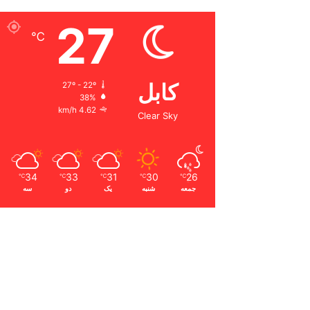
27
℃
کابل
27º - 22º
38%
4.62 km/h
Clear Sky
34
33
31
30
26
℃
℃
℃
℃
℃
جمعه
شنبه
یک
دو
سه