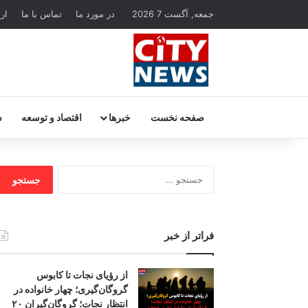
جمعه, آگست 7 2026
در مورد ما
تماس با ما
ار
صفحه نخست
خبرها
اقتصاد و توسعه
س
جستجو
برای:
فراتر از خبر
از رؤیای نجات تا کابوس
گروگان‌گیری؛ چهار خانواده در
انتظار نجات؛ گروگان‌گیران ۲۰