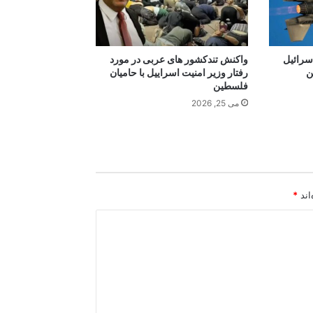
م یک جنگنده‌ی اف ۳۵ اسرائیل
واکنش تندکشور های عربی در مورد
ن
رفتار وزیر امنیت اسراییل با حامیان
فلسطین
می 25, 2026
اند
*