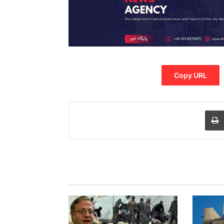
Copy URL
Print
Share via
M