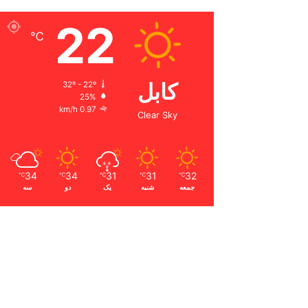
22
℃
کابل
32º - 22º
25%
0.97 km/h
Clear Sky
34
34
31
31
32
℃
℃
℃
℃
℃
جمعه
شنبه
یک
دو
سه