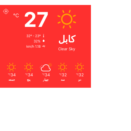
27
℃
کابل
32º - 23º
32%
1.18 km/h
Clear Sky
34
34
34
32
32
℃
℃
℃
℃
℃
دو
سه
چهار
پنج
جمعه