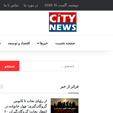
دوشنبه, آگست 10 2026
در مورد ما
تماس با ما
صفحه نخست
خبرها
اقتصاد و توسعه
س
جستجو
برای:
فراتر از خبر
از رؤیای نجات تا کابوس
گروگان‌گیری؛ چهار خانواده در
انتظار نجات؛ گروگان‌گیران ۲۰