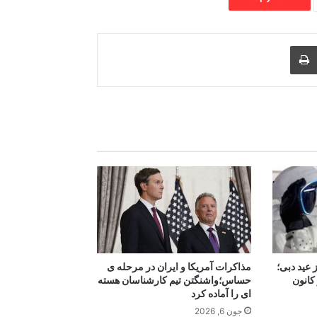
Print
Share via
M
 عید دبی؛
مذاکرات آمریکا و ایران در مرحله ی
کانون
حساس؛واشنگتن تیم کارشناسان هسته
ای را آماده کرد
جون 6, 2026