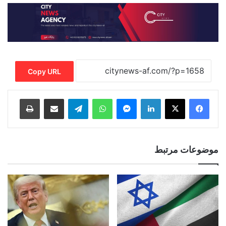
Copy URL
Print
Share via Email
Telegram
WhatsApp
Messenger
LinkedIn
موضوعات مرتبط