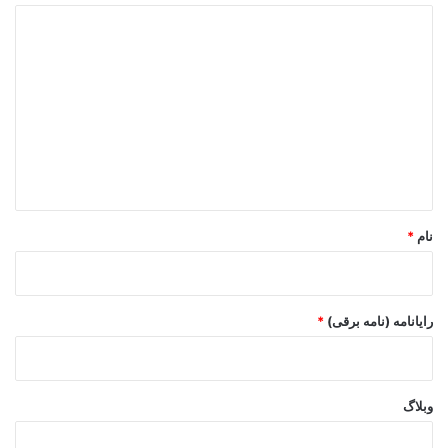
د
ی
د
گ
ا
ه
*
نام
*
رایانامه (نامه برقی)
*
وبلاگ