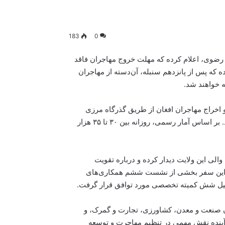
183
0
رضوی، اعلام کرده که مهلت خروج مهاجران فاقد
ه که پس از پانزدهم سنبله، آن‌دسته از مهاجران
 خواهند شد.
و اخراج مهاجران افغان از طریق گذرگاه مرزی
دوغارون در خراسان رضوی و اسلام‌قلعه در ولایت هرات ادامه دارد. بر اساس آمار رسمی، روزانه بین ۳۰ تا ۳۵ هزار
 این ولایت دیدار کرده و درباره تقویت
ت. این سفر بخشی از نشست ششم همکاری‌های
 تشکیل شش کمیته تخصصی مورد توافق قرار گرفت.
ن صنعت و معدن، کشاورزی، تجارت و گمرک، و
ر آینده نقش مهمی در تنظیم مهاجرت و توسعه