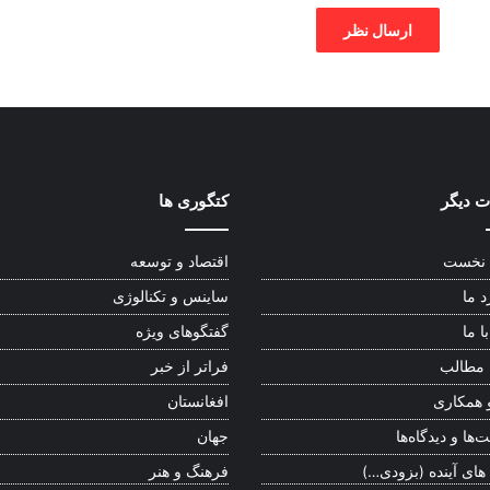
 دیگر
کتگوری ها
نخست
اقتصاد و توسعه
د ما
ساینس و تکنالوژی
ا ما
گفتگوهای ویژه
 مطالب
فراتر از خبر
 همکاری
افغانستان
‌ها و دیدگاه‌ها
جهان
 های آینده (بزودی…)
فرهنگ و هنر