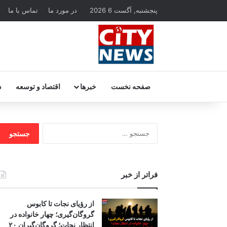
پنجشنبه, آگست 6 2026
در مورد ما
تماس با ما
صفحه نخست
خبرها
اقتصاد و توسعه
س
جستجو
برای:
فراتر از خبر
از رؤیای نجات تا کابوس
گروگان‌گیری؛ چهار خانواده در
انتظار نجات؛ گروگان‌گیران ۲۰