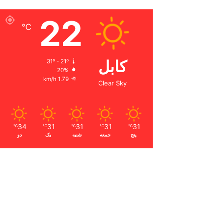
22
℃
کابل
31º - 21º
20%
1.79 km/h
Clear Sky
34
31
31
31
31
℃
℃
℃
℃
℃
پنج
جمعه
شنبه
یک
دو