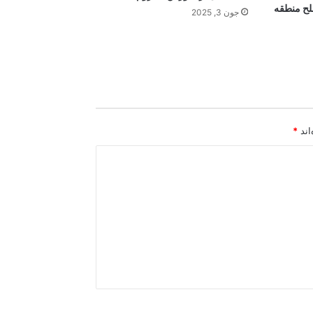
لح منطقه
جون 3, 2025
اند
*