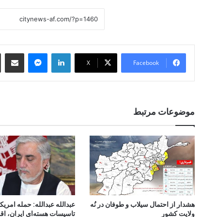
 Email
essenger
LinkedIn
X
Facebook
موضوعات مرتبط
هشدار از احتمال سیلاب و طوفان در نُه
عبدالله عبدالله: حمله امریکا
ولایت کشور
تاسیسات هسته‌ای ایران، اق