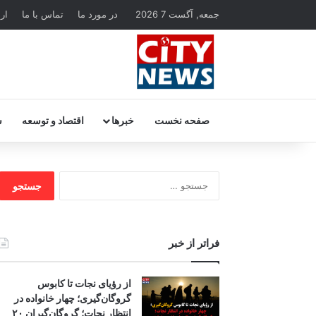
جمعه, آگست 7 2026
در مورد ما
تماس با ما
ار
صفحه نخست
خبرها
اقتصاد و توسعه
س
جستجو
برای:
فراتر از خبر
از رؤیای نجات تا کابوس
گروگان‌گیری؛ چهار خانواده در
انتظار نجات؛ گروگان‌گیران ۲۰