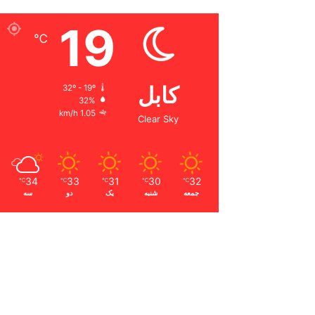
19
℃
کابل
32º - 19º
32%
1.05 km/h
Clear Sky
34
33
31
30
32
℃
℃
℃
℃
℃
جمعه
شنبه
یک
دو
سه