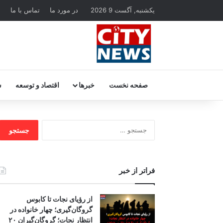
یکشنبه, آگست 9 2026
در مورد ما
تماس با ما
ا
صفحه نخست
خبرها
اقتصاد و توسعه
س
جستجو
برای:
فراتر از خبر
از رؤیای نجات تا کابوس
گروگان‌گیری؛ چهار خانواده در
انتظار نجات؛ گروگان‌گیران ۲۰