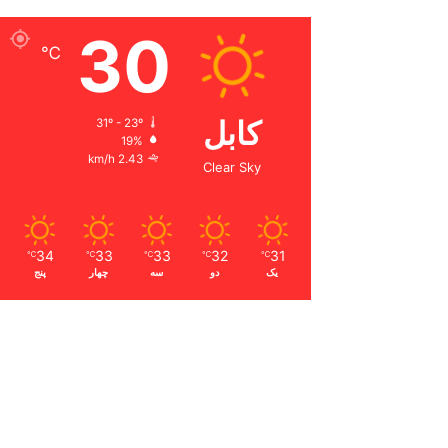
30
℃
کابل
31º - 23º
19%
2.43 km/h
Clear Sky
34
33
33
32
31
℃
℃
℃
℃
℃
یک
دو
سه
چهار
پنج