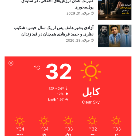
کم‌رنگ شدن ارزش‌های اخلاقی، در سایه‌ی
پول‌محوری
جولای 31, 2026
آزادی بشیر هاتف پس از یک سال حبس؛ شکیب
نظری و حمید فرهادی همچنان در قید زندان
جولای 29, 2026
32
℃
کابل
33º - 24º
12%
1.97 km/h
Clear Sky
34
34
33
32
33
℃
℃
℃
℃
℃
دو
سه
چهار
پنج
جمعه