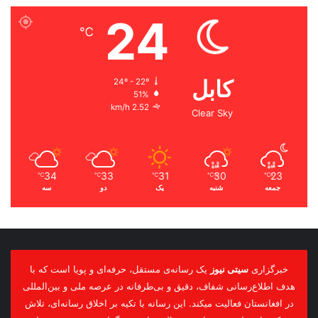
24
℃
کابل
24º - 22º
51%
2.52 km/h
Clear Sky
34
33
31
30
23
℃
℃
℃
℃
℃
جمعه
شنبه
یک
دو
سه
خبرگزاری
سیتی نیوز
یک رسانه‌ی مستقل، حرفه‌ای و پویا است که با
هدف اطلاع‌رسانی شفاف، دقیق و بی‌طرفانه در عرصه ملی و بین‌المللی
در افغانستان فعالیت میکند. این رسانه با تکیه بر اخلاق رسانه‌ای، تلاش