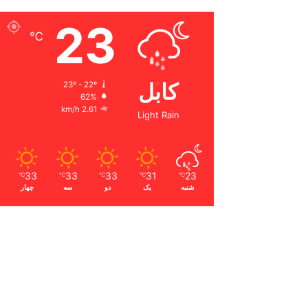
23
℃
کابل
23º - 22º
62%
2.61 km/h
Light Rain
33
33
33
31
23
℃
℃
℃
℃
℃
شنبه
یک
دو
سه
چهار