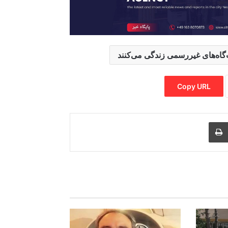
Copy URL
Print
Share via
M