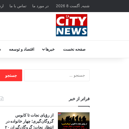
شنبه, آگست 8 2026
در مورد ما
تماس با ما
ار
صفحه نخست
خبرها
اقتصاد و توسعه
س
جستجو
برای:
فراتر از خبر
از رؤیای نجات تا کابوس
گروگان‌گیری؛ چهار خانواده در
انتظار نجات؛ گروگان‌گیران ۲۰