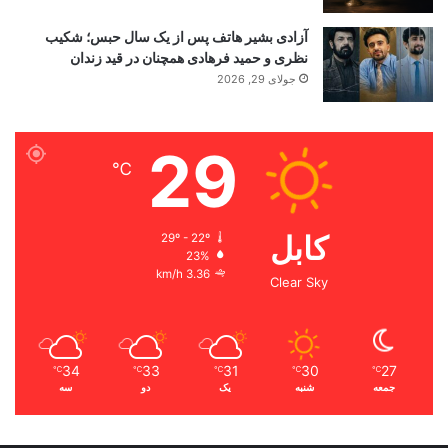
آزادی بشیر هاتف پس از یک سال حبس؛ شکیب
نظری و حمید فرهادی همچنان در قید زندان
جولای 29, 2026
29
℃
کابل
29º - 22º
23%
3.36 km/h
Clear Sky
34
33
31
30
27
℃
℃
℃
℃
℃
جمعه
شنبه
یک
دو
سه