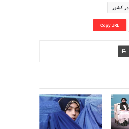
Copy URL
Print
Share via
M