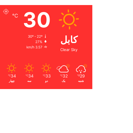
30
℃
کابل
30º - 22º
27%
3.57 km/h
Clear Sky
34
34
33
32
29
℃
℃
℃
℃
℃
شنبه
یک
دو
سه
چهار