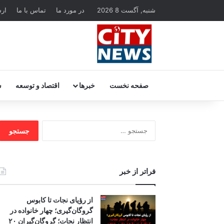
شنبه, آگست 8 2026
در مورد ما
تماس با ما
ار
صفحه نخست
خبرها
اقتصاد و توسعه
س
جستجو
برای:
فراتر از خبر
از رؤیای نجات تا کابوس
گروگان‌گیری؛ چهار خانواده در
انتظار نجات؛ گروگان‌گیران ۲۰